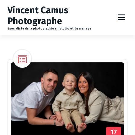
A
Vincent Camus
l
l
Photographe
e
r
Spécialiste de la photographie en studio et du mariage
a
u
c
o
n
t
e
n
u
17