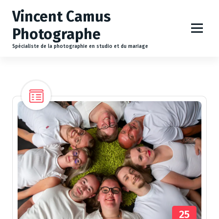
A
Vincent Camus
l
l
Photographe
e
r
Spécialiste de la photographie en studio et du mariage
a
u
c
o
n
t
e
n
u
25