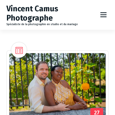
A
Vincent Camus
l
l
Photographe
e
r
Spécialiste de la photographie en studio et du mariage
a
u
c
o
n
t
e
n
u
27