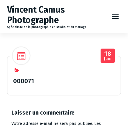
A
Vincent Camus
l
l
Photographe
e
r
Spécialiste de la photographie en studio et du mariage
a
u
c
18
o
Juin
n
t
e
n
000071
u
Laisser un commentaire
Votre adresse e-mail ne sera pas publiée.
Les