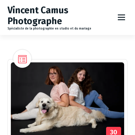
A
Vincent Camus
l
l
Photographe
e
r
Spécialiste de la photographie en studio et du mariage
a
u
c
o
n
t
e
n
u
30