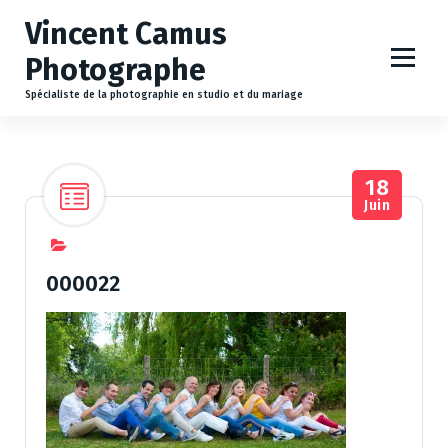
A
Vincent Camus
l
l
Photographe
e
r
Spécialiste de la photographie en studio et du mariage
a
u
c
18
o
Juin
n
t
e
n
000022
u