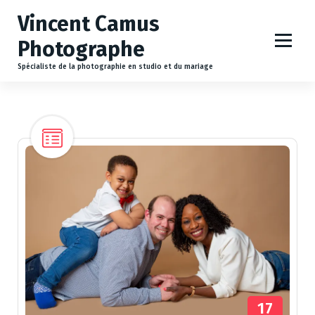
A
Vincent Camus
l
l
Photographe
e
r
Spécialiste de la photographie en studio et du mariage
a
u
c
o
n
t
e
n
u
17