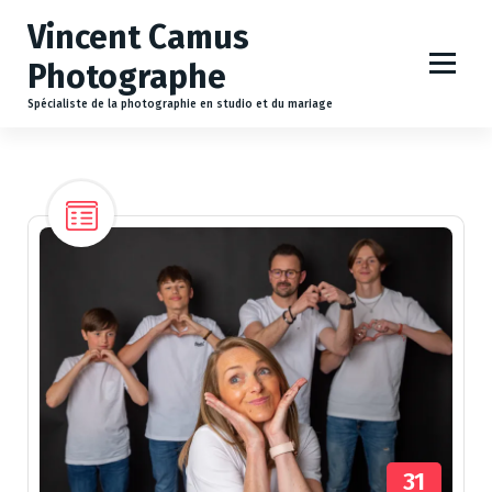
A
Vincent Camus
l
l
Photographe
e
r
Spécialiste de la photographie en studio et du mariage
a
u
c
o
n
t
e
n
u
31