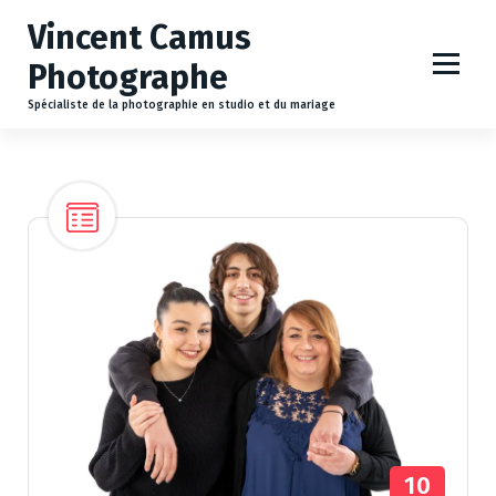
A
Vincent Camus
l
l
Photographe
e
r
Spécialiste de la photographie en studio et du mariage
a
u
c
o
n
t
e
n
u
10