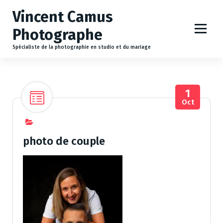
A
Vincent Camus
l
l
Photographe
e
r
Spécialiste de la photographie en studio et du mariage
a
u
c
1
o
Oct
n
t
e
n
photo de couple
u