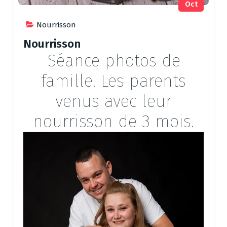
Oct
Nourrisson
Nourrisson
Séance photos de
famille. Les parents
venus avec leur
nourrisson de 3 mois.