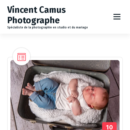
A
Vincent Camus
l
l
Photographe
e
r
Spécialiste de la photographie en studio et du mariage
a
u
c
o
n
t
e
n
u
10