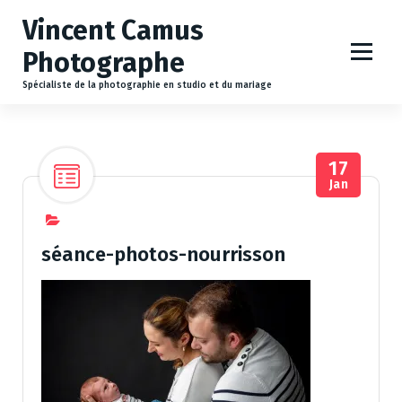
A
Vincent Camus
l
l
Photographe
e
r
Spécialiste de la photographie en studio et du mariage
a
u
c
17
o
Jan
n
t
e
n
séance-photos-nourrisson
u