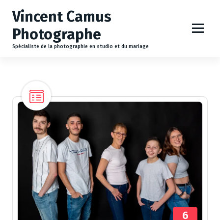
A
Vincent Camus
l
l
Photographe
e
r
Spécialiste de la photographie en studio et du mariage
a
u
c
o
n
t
e
n
u
6