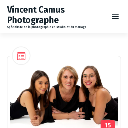
A
Vincent Camus
l
l
Photographe
e
r
Spécialiste de la photographie en studio et du mariage
a
u
c
o
n
t
e
n
u
15