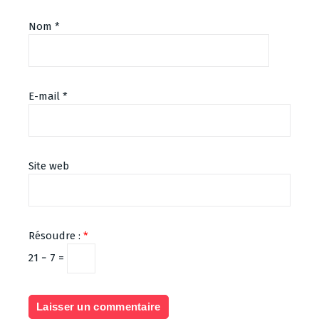
Nom
*
E-mail
*
Site web
Résoudre :
*
21 − 7 =