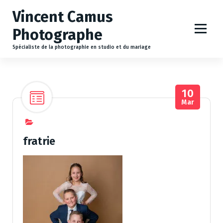
A
Vincent Camus
l
l
Photographe
e
r
Spécialiste de la photographie en studio et du mariage
a
u
c
10
o
Mar
n
t
e
n
fratrie
u