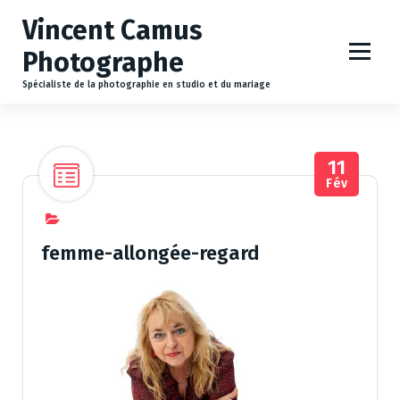
A
Vincent Camus
l
l
Photographe
e
r
Spécialiste de la photographie en studio et du mariage
a
u
c
11
o
Fév
n
t
e
n
femme-allongée-regard
u