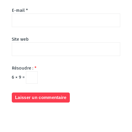
E-mail
*
Site web
Résoudre :
*
6 × 9 =