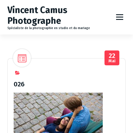
A
Vincent Camus
l
l
Photographe
e
r
Spécialiste de la photographie en studio et du mariage
a
u
c
22
o
Mai
n
t
e
n
026
u