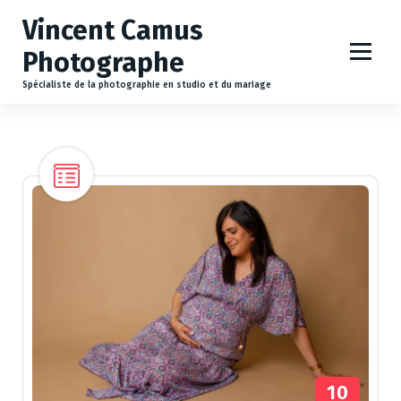
A
Vincent Camus
l
l
Photographe
e
r
Spécialiste de la photographie en studio et du mariage
a
u
c
o
n
t
e
n
u
10