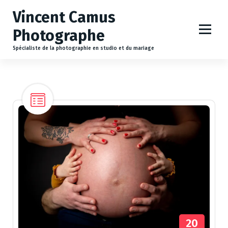
A
Vincent Camus
l
l
Photographe
e
r
Spécialiste de la photographie en studio et du mariage
a
u
c
o
n
t
e
n
u
20