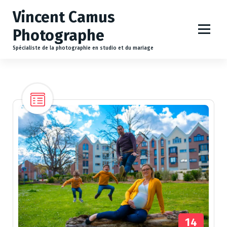
A
Vincent Camus
l
l
Photographe
e
r
Spécialiste de la photographie en studio et du mariage
a
u
c
o
n
t
e
n
u
14