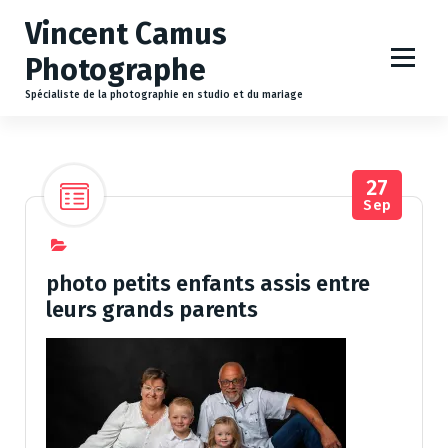
A
Vincent Camus
l
l
Photographe
e
r
Spécialiste de la photographie en studio et du mariage
a
u
c
27
o
Sep
n
t
e
n
photo petits enfants assis entre
u
leurs grands parents