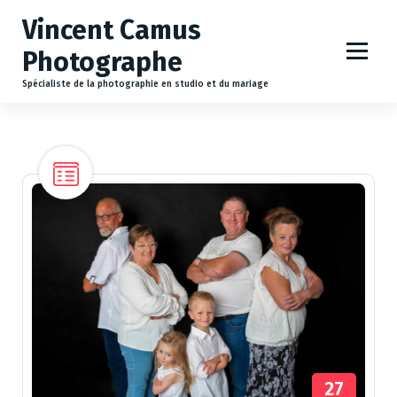
A
Vincent Camus
l
l
Photographe
e
r
Spécialiste de la photographie en studio et du mariage
a
u
c
o
n
t
e
n
u
27