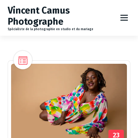
A
Vincent Camus
l
l
Photographe
e
r
Spécialiste de la photographie en studio et du mariage
a
u
c
o
n
t
e
n
u
23