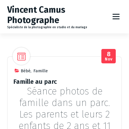
A
Vincent Camus
l
l
Photographe
e
r
Spécialiste de la photographie en studio et du mariage
a
u
c
8
o
Nov
n
t
Bébé
,
Famille
e
n
Famille au parc
u
Séance photos de
famille dans un parc.
Les parents et leurs 2
enfants de 2 ans et 11