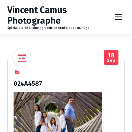
A
Vincent Camus
l
l
Photographe
e
r
Spécialiste de la photographie en studio et du mariage
a
u
c
18
o
Sep
n
t
e
n
024A4587
u