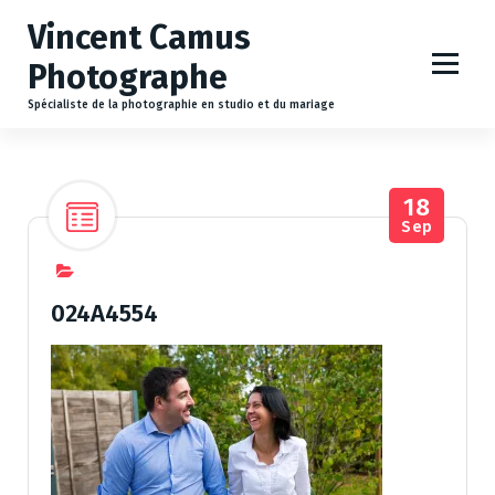
A
Vincent Camus
l
l
Photographe
e
r
Spécialiste de la photographie en studio et du mariage
a
u
c
18
o
Sep
n
t
e
n
024A4554
u