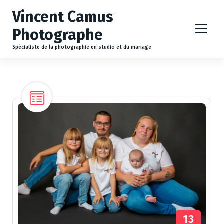
A
Vincent Camus
l
l
Photographe
e
r
Spécialiste de la photographie en studio et du mariage
a
u
c
o
n
t
e
n
u
13