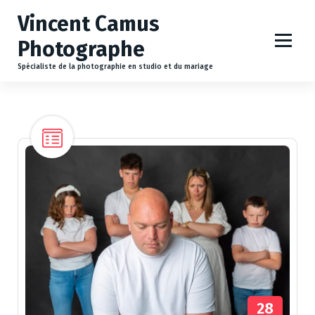
A
Vincent Camus
l
l
Photographe
e
r
Spécialiste de la photographie en studio et du mariage
a
u
c
o
n
t
e
n
u
28