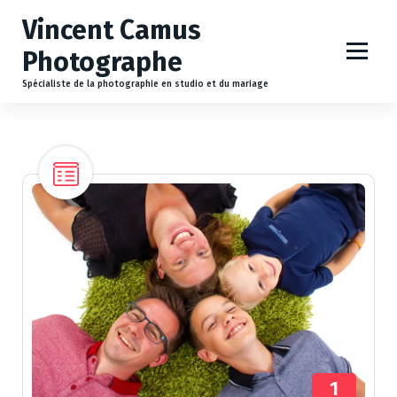
A
Vincent Camus
l
l
Photographe
e
r
Spécialiste de la photographie en studio et du mariage
a
u
c
o
n
t
e
n
u
1