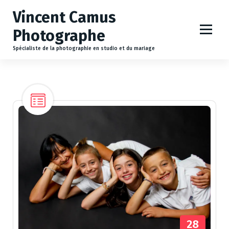
A
Vincent Camus
l
l
Photographe
e
r
Spécialiste de la photographie en studio et du mariage
a
u
c
o
n
t
e
n
u
28