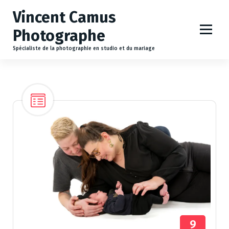
A
Vincent Camus
l
l
Photographe
e
r
Spécialiste de la photographie en studio et du mariage
a
u
c
o
n
t
e
n
u
9