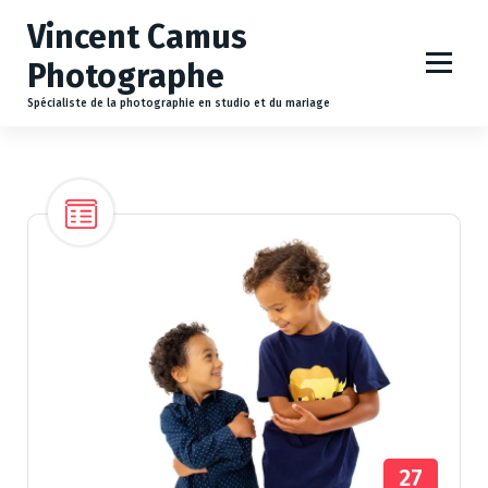
A
Vincent Camus
l
l
Photographe
e
r
Spécialiste de la photographie en studio et du mariage
a
u
c
o
n
t
e
n
u
27