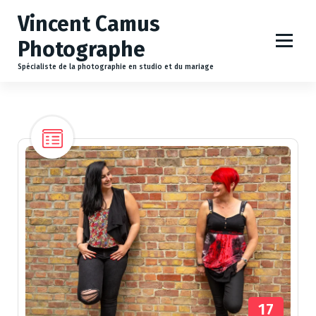
A
Vincent Camus
l
l
Photographe
e
r
Spécialiste de la photographie en studio et du mariage
a
u
c
o
n
t
e
n
u
17