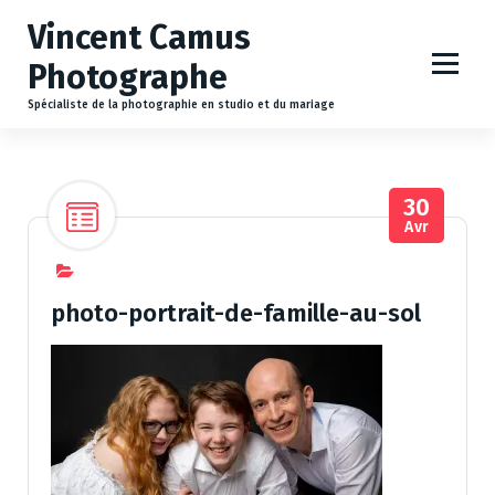
A
Vincent Camus
l
l
Photographe
e
r
Spécialiste de la photographie en studio et du mariage
a
u
c
30
o
Avr
n
t
e
n
photo-portrait-de-famille-au-sol
u