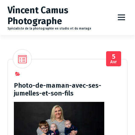
A
Vincent Camus
l
l
Photographe
e
r
Spécialiste de la photographie en studio et du mariage
a
u
c
5
o
Avr
n
t
e
n
Photo-de-maman-avec-ses-
u
jumelles-et-son-fils