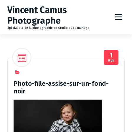
A
Vincent Camus
l
l
Photographe
e
r
Spécialiste de la photographie en studio et du mariage
a
u
c
1
o
Avr
n
t
e
n
Photo-fille-assise-sur-un-fond-
u
noir