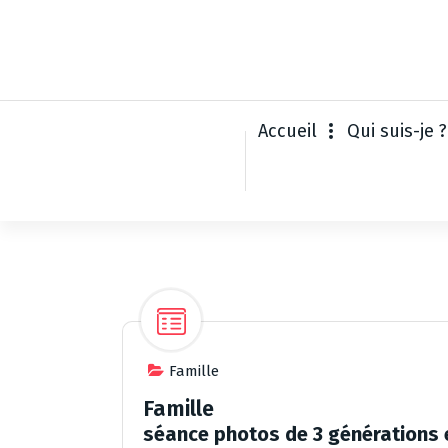
A
l
l
e
r
a
Accueil
Qui suis-je ?
u
c
o
n
t
e
n
u
Famille
Famille
s
éance photos de 3 générations 