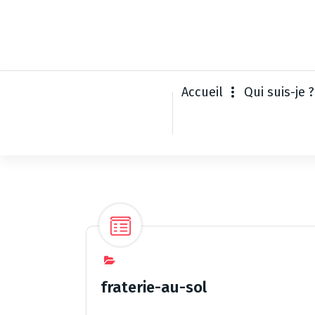
A
l
l
e
r
a
Accueil
Qui suis-je ?
u
c
o
n
t
e
n
u
fraterie-au-sol