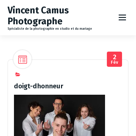
A
Vincent Camus
l
l
Photographe
e
r
Spécialiste de la photographie en studio et du mariage
a
u
c
2
o
Fév
n
t
e
n
doigt-dhonneur
u