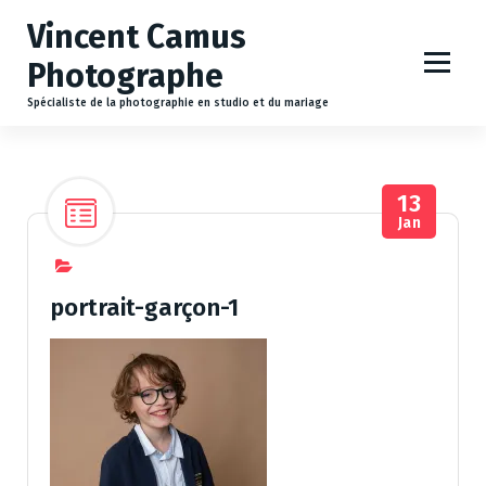
A
Vincent Camus
l
l
Photographe
e
r
Spécialiste de la photographie en studio et du mariage
a
u
c
13
o
Jan
n
t
e
n
portrait-garçon-1
u