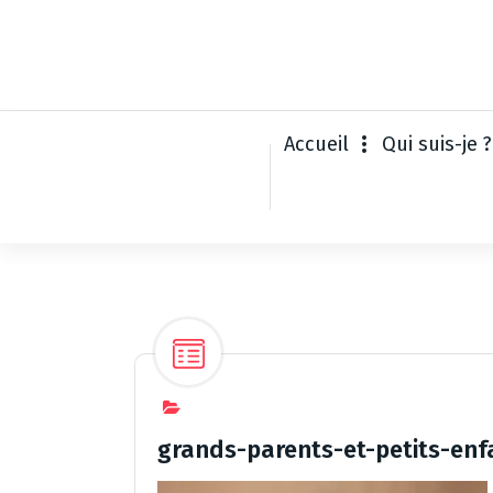
A
l
l
e
r
a
Accueil
Qui suis-je ?
u
c
o
n
t
e
n
u
grands-parents-et-petits-enf