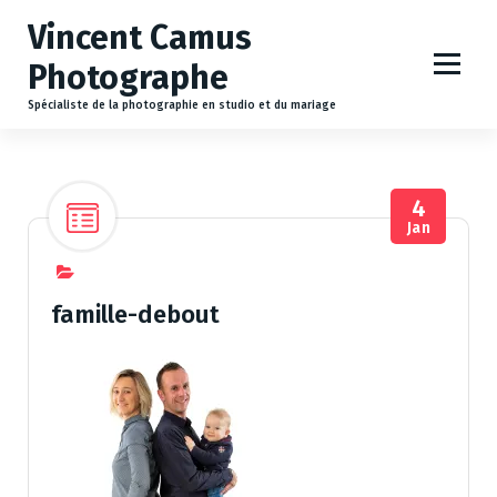
A
Vincent Camus
l
l
Photographe
e
r
Spécialiste de la photographie en studio et du mariage
a
u
c
4
o
Jan
n
t
e
n
famille-debout
u