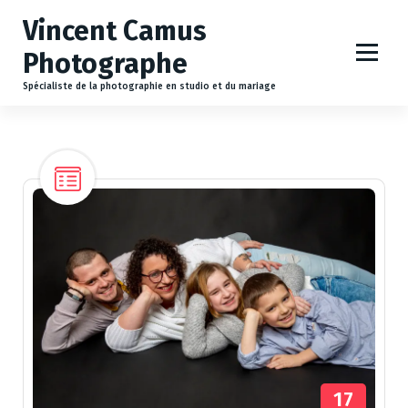
A
Vincent Camus
l
l
Photographe
e
r
Spécialiste de la photographie en studio et du mariage
a
u
c
o
n
t
e
n
u
17