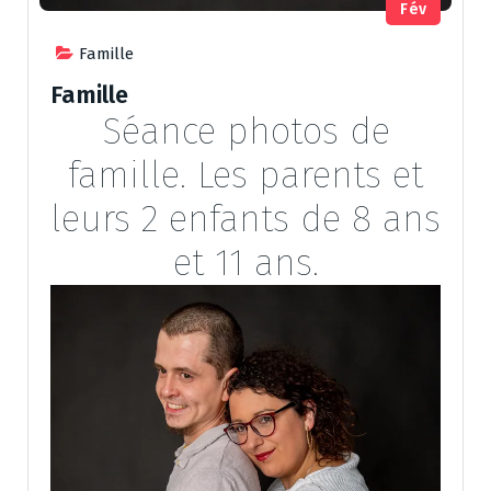
Fév
Famille
Famille
Séance photos de
famille. Les parents et
leurs 2 enfants de 8 ans
et 11 ans.