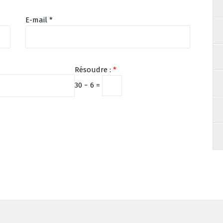
E-mail
*
Résoudre :
*
30 − 6 =