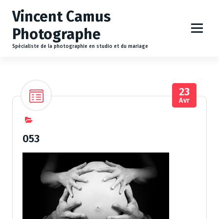
A
Vincent Camus
l
l
Photographe
e
r
Spécialiste de la photographie en studio et du mariage
a
u
c
23
o
Avr
n
t
e
n
053
u