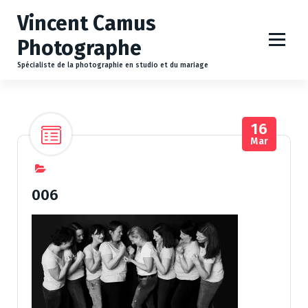
A
Vincent Camus
l
l
Photographe
e
r
Spécialiste de la photographie en studio et du mariage
a
u
c
16
o
Mar
n
t
e
n
006
u