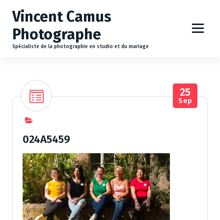
A
Vincent Camus
l
l
Photographe
e
r
Spécialiste de la photographie en studio et du mariage
a
u
c
25
o
Sep
n
t
e
n
024A5459
u