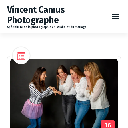
A
Vincent Camus
l
l
Photographe
e
r
Spécialiste de la photographie en studio et du mariage
a
u
c
o
n
t
e
n
u
16