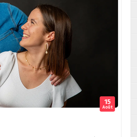
15
Août