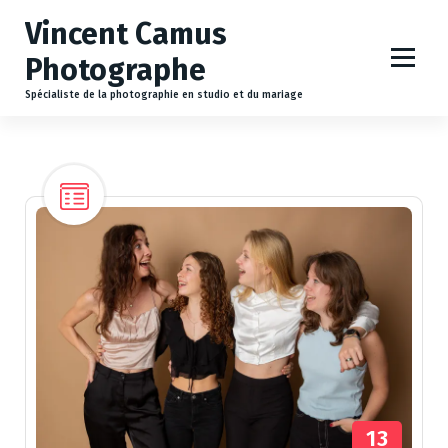
A
Vincent Camus
l
l
Photographe
e
r
Spécialiste de la photographie en studio et du mariage
a
u
c
o
n
t
e
n
u
13